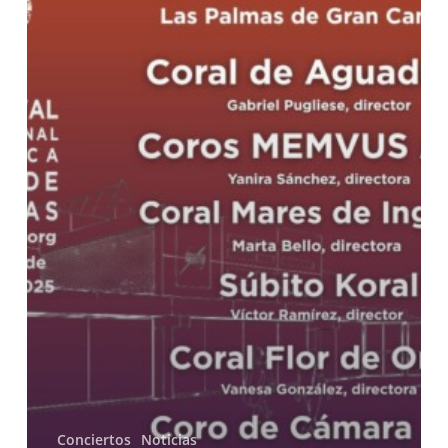
Festival
Internacional
de
Música
Coral
de
Canarias
Conciertos
Noticias