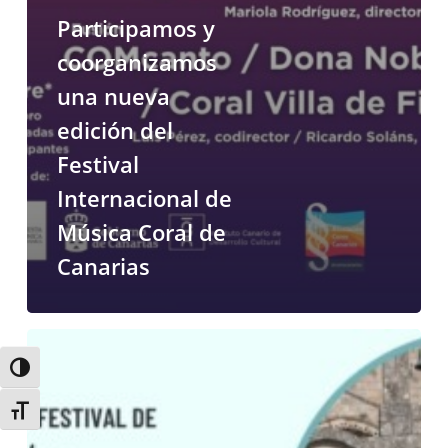
Participamos y
coorganizamos
una nueva
edición del
Festival
Internacional de
Música Coral de
Canarias
Una
nueva
Alternar alto contraste
edición
Alternar tamaño de letra
del
Festival