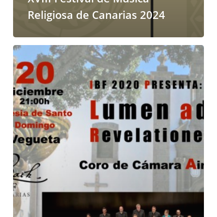
Religiosa de Canarias 2024
Concierto
en
directo
por
Internet
para
cerrar
el
año