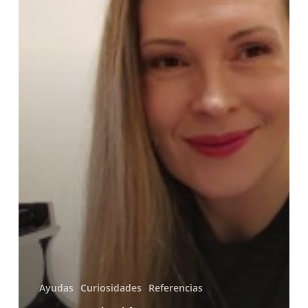
Devo
de
S.
Rachmaninoff
Ayudas
Curiosidades
Referencias