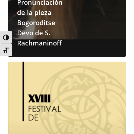
Pronunciación
de la pieza
Bogoroditse
Devo de S.
Alternar alto contraste
Rachmaninoff
Alternar tamaño de letra
XVIII
Festival
de
Música
Religiosa
de
Canarias
2024