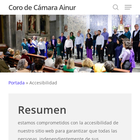
Menu
Skip
Coro de Cámara Ainur
to
search
Close
main
Menu
content
Portada
»
Accesibilidad
Resumen
estamos comprometidos con la accesibilidad de
nuestro sitio web para garantizar que todas las
personas, independientemente de sus