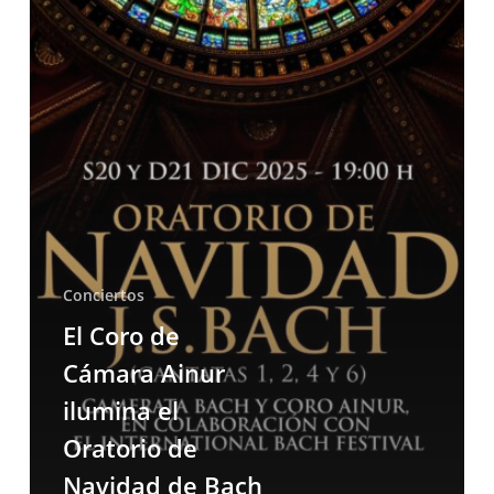
Oratorio
de
Navidad
de
Bach
en
el
Auditorio
Alfredo
Kraus
Conciertos
El Coro de
Cámara Ainur
ilumina el
Oratorio de
Navidad de Bach