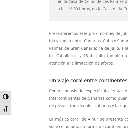
en la Casa de Colón de Las Palmas de 
a las 19:00 horas, en la Casa de la Cu
Presentaremos este próximo mes de julio
ida y vuelta entre Canarias, Cuba y Sudam
Palmas de Gran Canaria;
16 de julio
, a 
los Caballeros; y 18 de julio, también a
atención a la limitación de aforos.
Un viaje coral entre continentes
Como sinopsis del espectáculo, “Notas d
Alternar alto contraste
intercontinental de Canarias como puent
de piezas tradicionales cubanas y la riq
Alternar tamaño de letra
La música coral de Ainur se presenta c
viaje colombino en forma de canto emocio