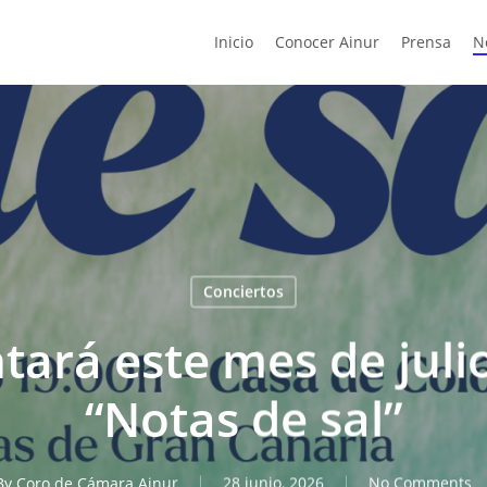
Inicio
Conocer Ainur
Prensa
N
Conciertos
tará este mes de julio
“Notas de sal”
By
Coro de Cámara Ainur
28 junio, 2026
No Comments