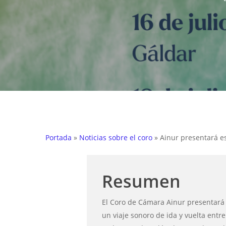
Hit enter to search or ESC to close
Portada
»
Noticias sobre el coro
»
Ainur presentará es
Resumen
El Coro de Cámara Ainur presentará e
un viaje sonoro de ida y vuelta entre