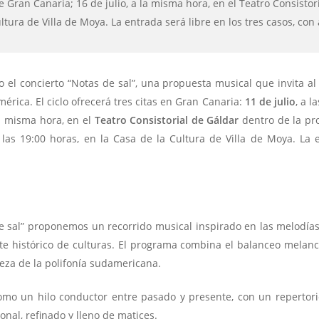
Gran Canaria; 16 de julio, a la misma hora, en el Teatro Consistori
ltura de Villa de Moya. La entrada será libre en los tres casos, con 
 el concierto “Notas de sal”, una propuesta musical que invita a
érica. El ciclo ofrecerá tres citas en Gran Canaria:
11 de julio
, a l
la misma hora, en el
Teatro Consistorial de Gáldar
dentro de la pr
 las 19:00 horas, en la Casa de la Cultura de Villa de Moya. La 
e sal” proponemos un recorrido musical inspirado en las melodías
e histórico de culturas. El programa combina el balanceo melancó
ueza de la polifonía sudamericana.
omo un hilo conductor entre pasado y presente, con un repertori
nal, refinado y lleno de matices.