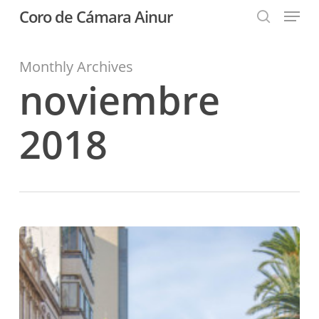
Menu
Skip
Coro de Cámara Ainur
to
search
Close
main
Menu
content
Monthly Archives
noviembre
2018
Encendido
de
luces
de
Navidad