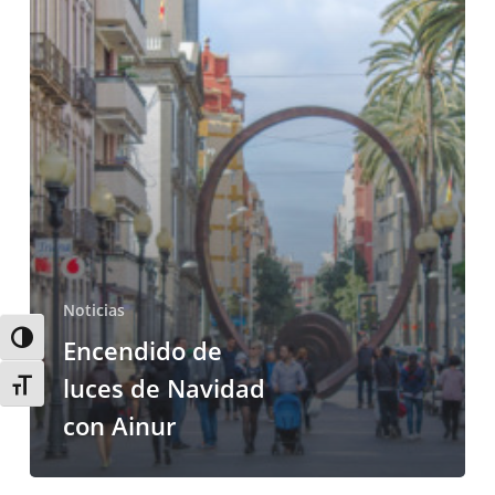
con
Ainur
Noticias
Alternar alto contraste
Encendido de
luces de Navidad
Alternar tamaño de letra
con Ainur