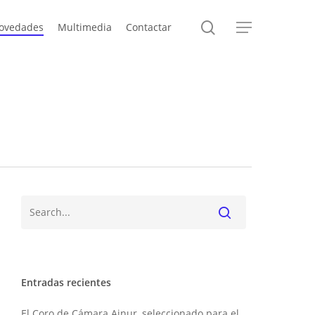
search
ovedades
Multimedia
Contactar
Menu
Buscar
Entradas recientes
El Coro de Cámara Ainur, seleccionado para el