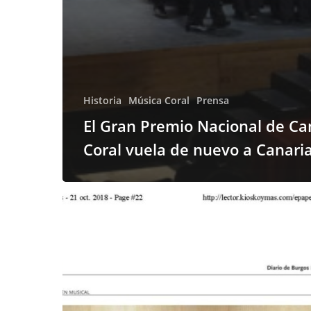
Historia
Música Coral
Prensa
El Gran Premio Nacional de Ca
Coral vuela de nuevo a Canari
Canarias
se
lleva
los
aplausos
del
Forum