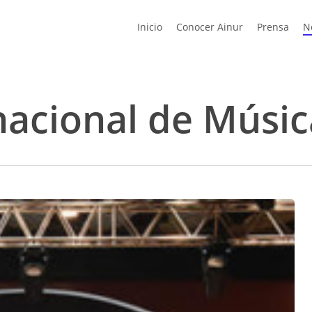
Inicio
Conocer Ainur
Prensa
N
rnacional de Músi