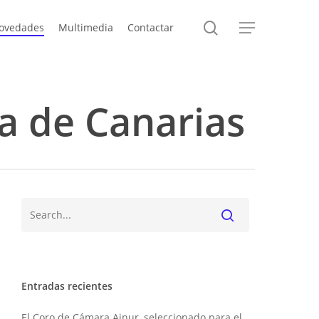
search
ovedades
Multimedia
Contactar
Menu
ca de Canarias
Buscar
Entradas recientes
El Coro de Cámara Ainur, seleccionado para el