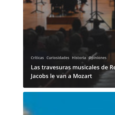
Críticas
Curiosidades
Historia
Opiniones
Las travesuras musicales de R
Jacobs le van a Mozart
Retomamos
la
actividad
en