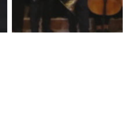
Conciertos
Multimedia
Noticias
Extracto de los conciertos en
el Festival de Música de
Canarias