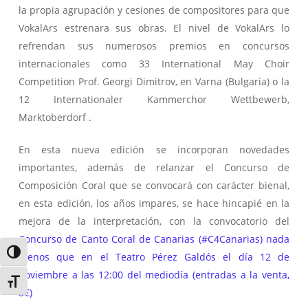
la propia agrupación y cesiones de compositores para que
VokalArs estrenara sus obras. El nivel de VokalArs lo
refrendan sus numerosos premios en concursos
internacionales como 33 International May Choir
Competition Prof. Georgi Dimitrov, en Varna (Bulgaria) o la
12 Internationaler Kammerchor Wettbewerb,
Marktoberdorf .
En esta nueva edición se incorporan novedades
importantes, además de relanzar el Concurso de
Composición Coral que se convocará con carácter bienal,
en esta edición, los años impares, se hace hincapié en la
mejora de la interpretación, con la convocatorio del
Concurso de Canto Coral de Canarias (#C4Canarias) nada
Alternar alto contraste
menos que en el Teatro Pérez Galdós el día 12 de
noviembre a las 12:00 del mediodía (entradas a la venta,
Alternar tamaño de letra
8€)