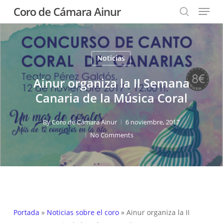
Menu
Skip
Coro de Cámara Ainur
to
search
Close
main
Menu
content
Noticias
Ainur organiza la II Semana
Canaria de la Música Coral
By
Coro de Cámara Ainur
6 noviembre, 2017
No Comments
Portada
»
Noticias sobre el coro
»
Ainur organiza la II