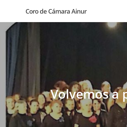
Skip
Coro de Cámara Ainur
to
main
content
Volvemos a p
Hit enter to search or ESC to close