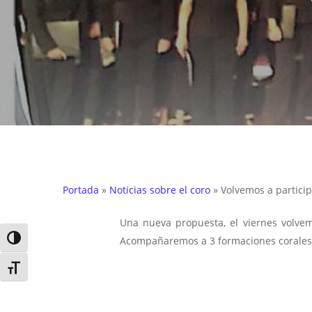
Portada
»
Noticias sobre el coro
»
Volvemos a particip
Una nueva propuesta, el viernes volve
Alternar alto contraste
Acompañaremos a 3 formaciones corales do
Alternar tamaño de letra