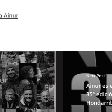
a Ainur
Next Post
t
Ainur es 
a
35ª edici
Hondarri