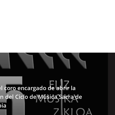
el coro encargado de abrir la
ón del Ciclo de Música Sacra de
bia