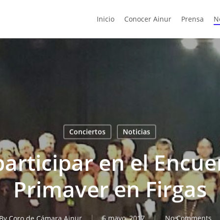
Inicio
Conocer Ainur
Prensa
N
Conciertos
Noticias
articipar en el Encue
Primaver en Firgas
By
Coro de Cámara Ainur
5 mayo, 2017
No Comments