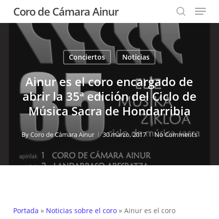
Menu
Skip
Coro de Cámara Ainur
to
search
Close
main
Menu
content
Conciertos
Noticias
Ainur es el coro encargado de
abrir la 35ª edición del Ciclo de
Música Sacra de Hondarribia
By
Coro de Cámara Ainur
30 marzo, 2017
No Comments
Portada
»
Noticias sobre el coro
»
Ainur es el coro