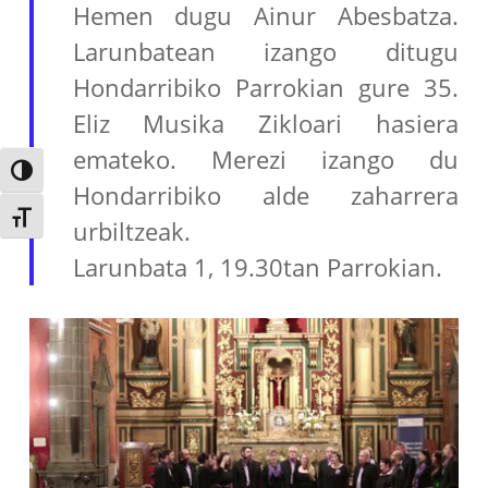
Hemen dugu Ainur Abesbatza.
Larunbatean izango ditugu
Hondarribiko Parrokian gure 35.
Eliz Musika Zikloari hasiera
emateko. Merezi izango du
Alternar alto contraste
Hondarribiko alde zaharrera
Alternar tamaño de letra
urbiltzeak.
Larunbata 1, 19.30tan Parrokian.