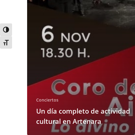
en
Artenara
Alternar alto contraste
Alternar tamaño de letra
Conciertos
Un día completo de actividad
cultural en Artenara