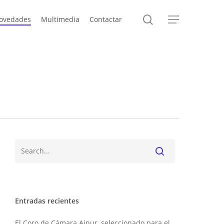
search
ovedades
Multimedia
Contactar
Menu
Buscar
Entradas recientes
El Coro de Cámara Ainur, seleccionado para el