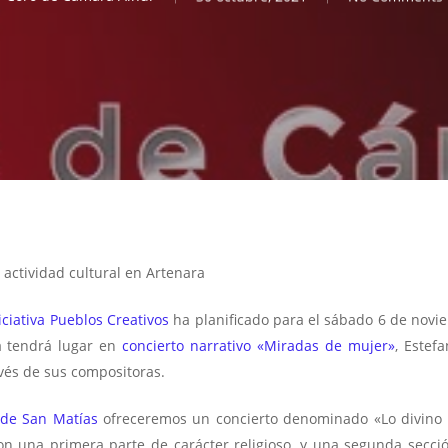
actividad cultural en Artenara
niciativa Pueblos Creativos
ha planificado para el sábado 6 de novi
a tendrá lugar en
concierto narrativo «Miradas de mujer»
, Estef
avés de sus compositoras.
a de San Matías
ofreceremos un concierto denominado «Lo divin
n una primera parte de carácter religioso, y una segunda secc