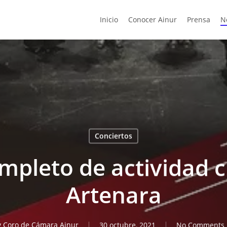
Inicio
Conocer Ainur
Prensa
N
Conciertos
mpleto de actividad c
Artenara
y
Coro de Cámara Ainur
30 octubre, 2021
No Comments