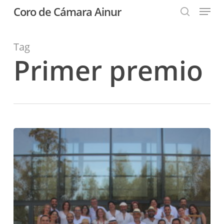
Menu
Skip
Coro de Cámara Ainur
to
search
Close
main
Menu
content
Tag
Primer premio
Ainur
alcanza
su
primer
triunfo
absoluto
en