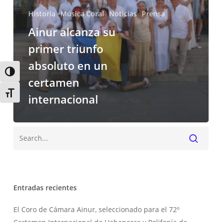
un
Historia
Música Coral
Noticias
Prensa
certamen
internacional
Ainur alcanza su
primer triunfo
absoluto en un
Alternar alto contraste
certamen
Alternar tamaño de letra
internacional
Buscar
Entradas recientes
El Coro de Cámara Ainur, seleccionado para el 72º