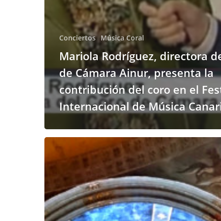
Conciertos
Música Coral
Mariola Rodríguez, directora d
de Cámara Ainur, presenta la
contribución del coro en el Fes
Internacional de Música Canar
Ave
Generosa,
programa
para
el
XIII
Festival