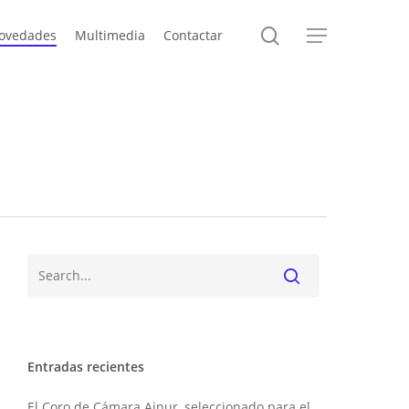
search
ovedades
Multimedia
Contactar
Menu
Buscar
Entradas recientes
El Coro de Cámara Ainur, seleccionado para el