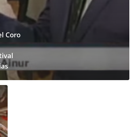
el Coro
tival
ias