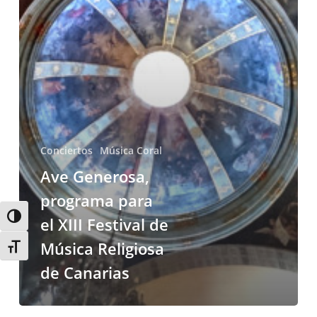
XIII
Festival
de
Música
Religiosa
de
Canarias
Conciertos
Música Coral
Ave Generosa,
programa para
Alternar alto contraste
el XIII Festival de
Música Religiosa
Alternar tamaño de letra
de Canarias