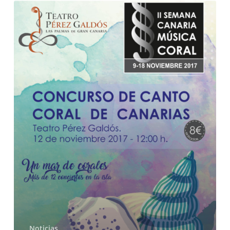
Ainur
organiza
la
II
Semana
Canaria
de
la
Música
Coral
Noticias