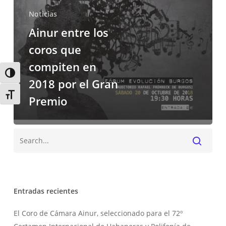
2018
Noticias
por
el
Ainur entre los
Gran
coros que
Premio
compiten en
Alternar alto contraste
2018 por el Gran
Alternar tamaño de letra
Premio
Buscar
Entradas recientes
El Coro de Cámara Ainur, seleccionado para el 72º