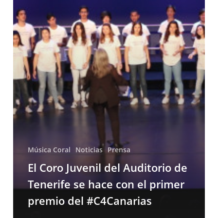
del
Auditorio
de
Tenerife
se
hace
con
el
primer
premio
del
#C4Canarias
Música Coral
Noticias
Prensa
El Coro Juvenil del Auditorio de
Tenerife se hace con el primer
premio del #C4Canarias