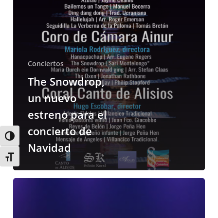
concierto
de
Navidad
Conciertos
The Snowdrop,
un nuevo
estreno para el
concierto de
Alternar alto contraste
Navidad
Alternar tamaño de letra
El
Coro
Juvenil