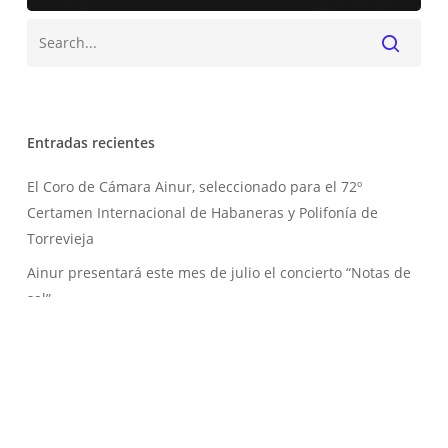
Buscar
Entradas recientes
El Coro de Cámara Ainur, seleccionado para el 72º
Certamen Internacional de Habaneras y Polifonía de
Torrevieja
Ainur presentará este mes de julio el concierto “Notas de
sal”
El Festival de Música Religiosa celebra su 20 aniversario
junto al Coro de Cámara Ainur
El Coro de Cámara Ainur ilumina el Oratorio de Navidad
de Bach en el Auditorio Alfredo Kraus