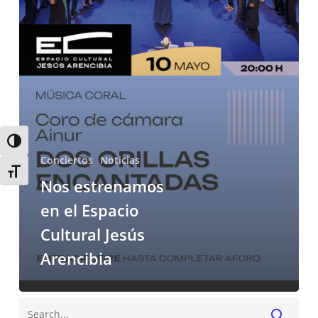
el
Espacio
Cultural
Jesús
Arencibia
Alternar alto contraste
Conciertos
Noticias
Alternar tamaño de letra
Nos estrenamos
en el Espacio
Cultural Jesús
Arencibia
Buscar