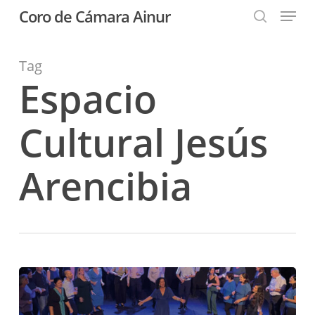
Menu
Skip
Coro de Cámara Ainur
to
search
Close
main
Menu
content
Tag
Espacio
Cultural Jesús
Arencibia
Nos
estrenamos
en