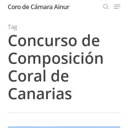
Menu
Skip
Coro de Cámara Ainur
to
search
Close
main
Menu
content
Tag
Concurso de
Composición
Coral de
Canarias