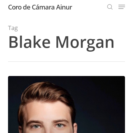
Menu
Skip
Coro de Cámara Ainur
to
search
Close
main
Menu
content
Tag
Blake Morgan
Blake
Morgan