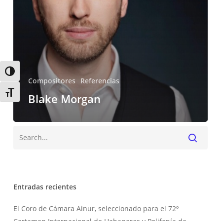
Alternar alto contraste
Compositores
Referencias
Alternar tamaño de letra
Blake Morgan
Buscar
Entradas recientes
El Coro de Cámara Ainur, seleccionado para el 72º