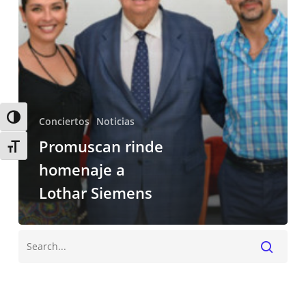
Siemens
Alternar alto contraste
Conciertos
Noticias
Promuscan rinde
Alternar tamaño de letra
homenaje a
Lothar Siemens
Buscar