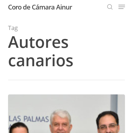
Menu
Skip
Coro de Cámara Ainur
to
search
Close
main
Menu
content
Tag
Autores
canarios
Promuscan
rinde
homenaje
a
Lothar