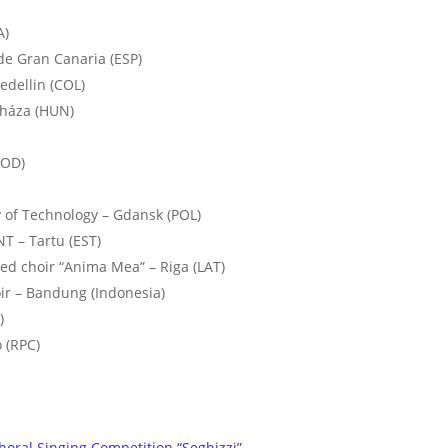
A)
de Gran Canaria (ESP)
edellin (COL)
yháza (HUN)
MOD)
 of Technology – Gdansk (POL)
 – Tartu (EST)
xed choir “Anima Mea” – Riga (LAT)
ir – Bandung (Indonesia)
)
 (RPC)
horal Singing Competition “Seghizzi”