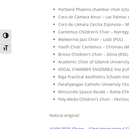
Portland Phoenix chamber choir (US
Coro de Cámara Ainur – Las Palmas 
Coro de cámara Cecilia Espinosa – M
Cantemus Children’s Choir – Nyíreg
Alternar alto contraste
Wytwornia Jazz Choir – Lodz (POL)
Youth Choir Cantemus – Chisinau (
Alternar tamaño de letra
Brioso Children’s Choir – Zilina (RSK)
Academic Choir of Gdansk University
VOCAL CHAMBER ENSEMBLE Vox pUNT
Riga Practical Aesthetics Schools mi
Parahyangan Catholic University Cho
Minuscolo Spazio Vocale – Roma (ITA
Poly Wedo Children’s Choir – Pechino
Noticia original:
16/06/2025 Choirs – 62nd International C