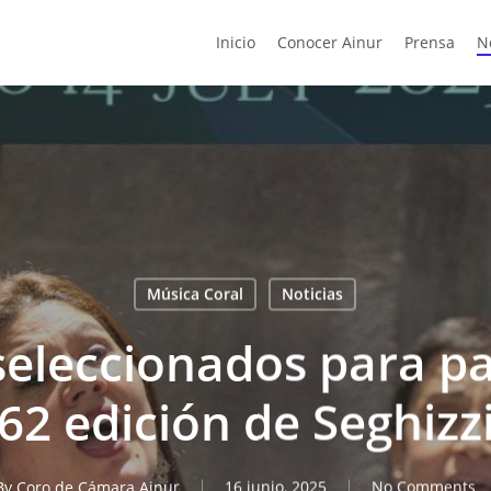
Inicio
Conocer Ainur
Prensa
N
Música Coral
Noticias
eleccionados para par
62 edición de Seghizz
By
Coro de Cámara Ainur
16 junio, 2025
No Comments