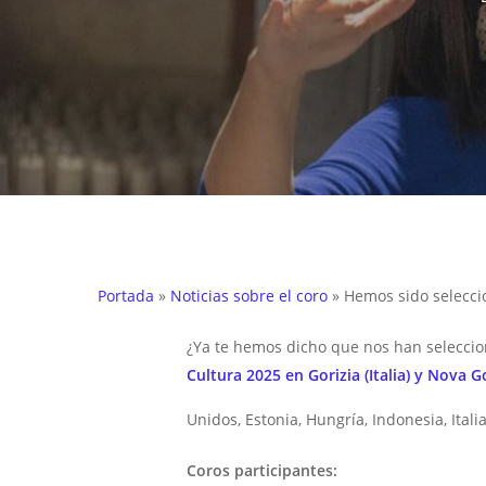
Hit enter to search or ESC to close
Portada
»
Noticias sobre el coro
»
Hemos sido seleccio
¿Ya te hemos dicho que nos han seleccion
Cultura 2025 en Gorizia (Italia) y Nova G
Unidos, Estonia, Hungría, Indonesia, Itali
Coros participantes: