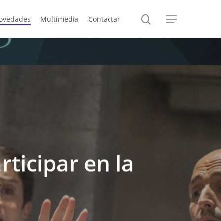
search
ovedades
Multimedia
Contactar
Menu
ticipar en la
i