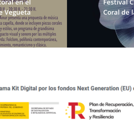
oral en el
Festival 
e Vegueta
Coral de 