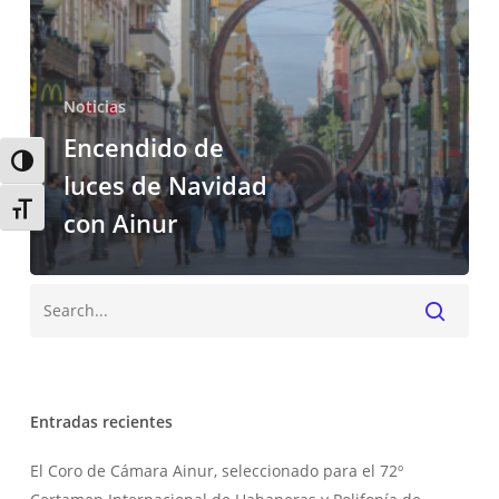
Noticias
Encendido de
Alternar alto contraste
luces de Navidad
Alternar tamaño de letra
con Ainur
Buscar
Entradas recientes
El Coro de Cámara Ainur, seleccionado para el 72º