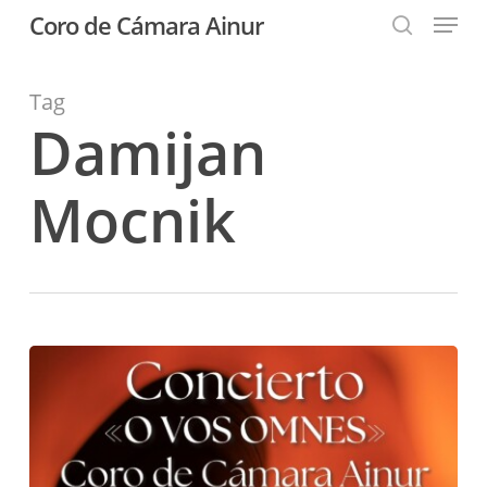
Menu
Skip
Coro de Cámara Ainur
to
search
Close
main
Menu
content
Tag
Damijan
Mocnik
Concierto
«O
vos
omnes»
en