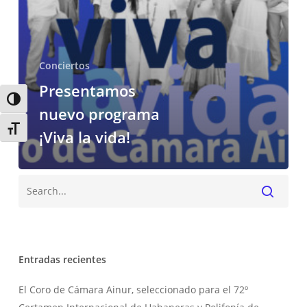
Conciertos
Presentamos
Alternar alto contraste
nuevo programa
Alternar tamaño de letra
¡Viva la vida!
Buscar
Entradas recientes
El Coro de Cámara Ainur, seleccionado para el 72º