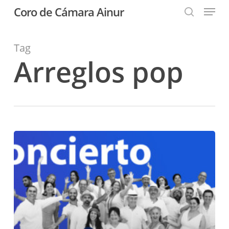
Menu
Skip
Coro de Cámara Ainur
to
search
Close
main
Menu
content
Tag
Arreglos pop
Presentamos
nuevo
programa
¡Viva
la
vida!