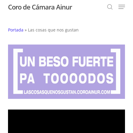
Menu
Skip
Coro de Cámara Ainur
to
search
Close
main
Menu
content
Portada
»
Las cosas que nos gustan